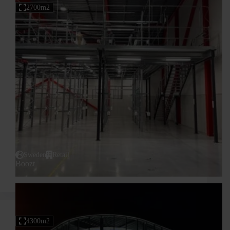
2700m2
Sweden
Retail
Boozt
4300m2