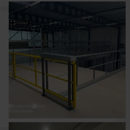
2152m2
Netherlands
Retail
Keukenloods