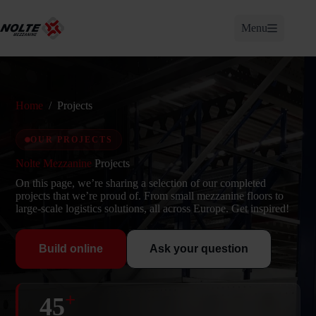
Skip
to
Menu
content
Home
/
Projects
OUR PROJECTS
Nolte Mezzanine
Projects
On this page, we’re sharing a selection of our completed
projects that we’re proud of. From small mezzanine floors to
large-scale logistics solutions, all across Europe. Get inspired!
Build online
Ask your question
+
45