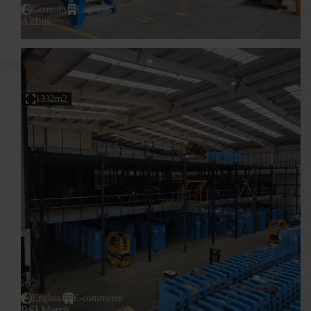
Germany
Logistics
Airbus
1332m2
England
E-commerce
BSI Merch