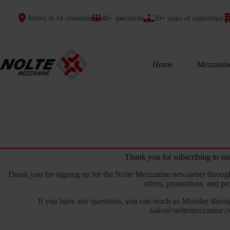
Skip
to
Active in 14 countries
40+ specialists
20+ years of experience
content
Home
Mezzanine
Thank you for subscribing to ou
Thank you for signing up for the Nolte Mezzanine newsletter throug
offers, promotions, and pro
If you have any questions, you can reach us Monday throu
sales@noltemezzanine.