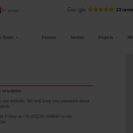
23 revi
8+ sectors
 floors
Process
Sectors
Projects
Mo
r newsletter
h our website. We will keep you informed about
jects.
gh Friday at +31-(0)229-304040 or via
com.