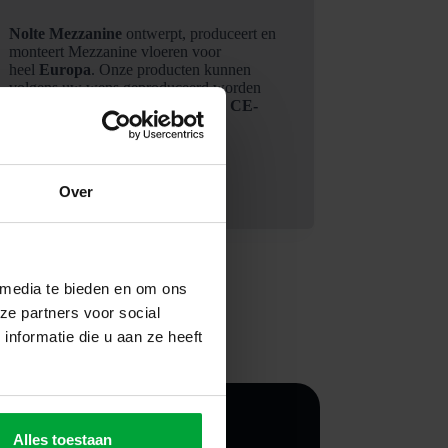
Nolte Mezzanine
ontwerpt, produceert en
monteert Mezzanine vloeren voor
heel
Europa
. Onze producten kunnen
volgens uw wens geproduceerd worden
én zijn werkelijk voorzien van een
CE-
keurmerk.
Over
 media te bieden en om ons
ze partners voor social
nformatie die u aan ze heeft
Alles toestaan