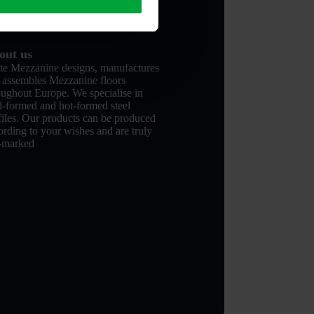
out us
te Mezzanine designs, manufactures
 assembles Mezzanine floors
oughout Europe. We specialise in
d-formed and hot-formed steel
files. Our products can be produced
ording to your wishes and are truly
-marked