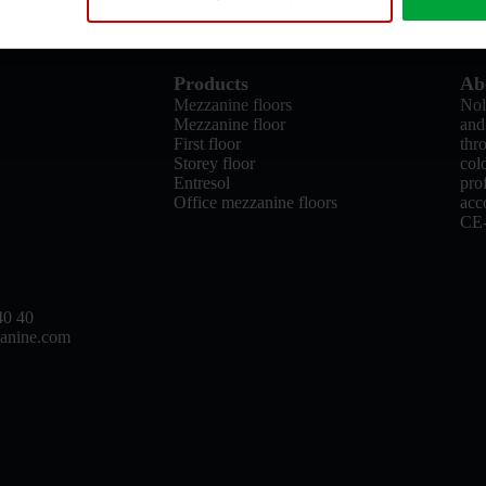
Products
Ab
Mezzanine floors
Nol
Mezzanine floor
and
First floor
thr
Storey floor
col
Entresol
pro
Office mezzanine floors
acc
CE
40 40
anine.com