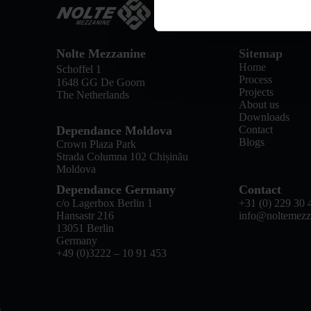
Nolte Mezzanine
Sitemap
Home
Schoffel 1
Process
1648 GG De Goorn
Projects
The Netherlands
About us
Downloads
Dependance Moldova
Contact
Blogs
Crown Plaza Park
Strada Columna 102 Chișinău
Moldova
Dependance Germany
Contact
c/o Lagerbox Berlin 1
+31 (0) 229 30 
Hansastr 216
info@noltemezz
13051 Berlin
Germany
+49 (0)3222 – 10 91 453