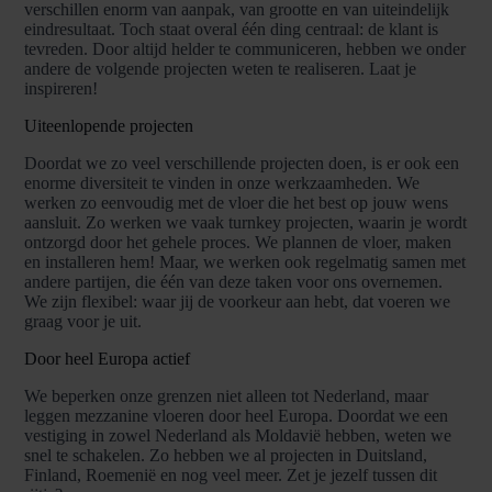
verschillen enorm van aanpak, van grootte en van uiteindelijk
eindresultaat. Toch staat overal één ding centraal: de klant is
tevreden. Door altijd helder te communiceren, hebben we onder
andere de volgende projecten weten te realiseren. Laat je
inspireren!
Uiteenlopende projecten
Doordat we zo veel verschillende projecten doen, is er ook een
enorme diversiteit te vinden in onze werkzaamheden. We
werken zo eenvoudig met de vloer die het best op jouw wens
aansluit. Zo werken we vaak turnkey projecten, waarin je wordt
ontzorgd door het gehele proces. We plannen de vloer, maken
en installeren hem! Maar, we werken ook regelmatig samen met
andere partijen, die één van deze taken voor ons overnemen.
We zijn flexibel: waar jij de voorkeur aan hebt, dat voeren we
graag voor je uit.
Door heel Europa actief
We beperken onze grenzen niet alleen tot Nederland, maar
leggen mezzanine vloeren door heel Europa. Doordat we een
vestiging in zowel Nederland als Moldavië hebben, weten we
snel te schakelen. Zo hebben we al projecten in Duitsland,
Finland, Roemenië en nog veel meer. Zet je jezelf tussen dit