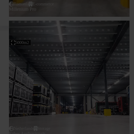
Romania
E-commerce
Millenium Pro
5000m2
Netherlands
Storage
Faber Audiovisuals