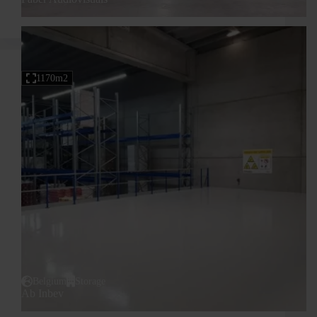
1170m2
Belgium
Storage
Ab Inbev