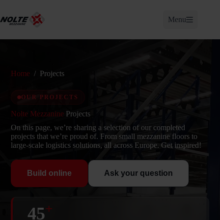
Skip
to
Menu
content
Home
/
Projects
OUR PROJECTS
Nolte Mezzanine
Projects
On this page, we’re sharing a selection of our completed
projects that we’re proud of. From small mezzanine floors to
large-scale logistics solutions, all across Europe. Get inspired!
Build online
Ask your question
+
45