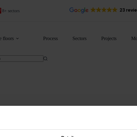
23 revi
8+ sectors
 floors
Process
Sectors
Projects
Mo