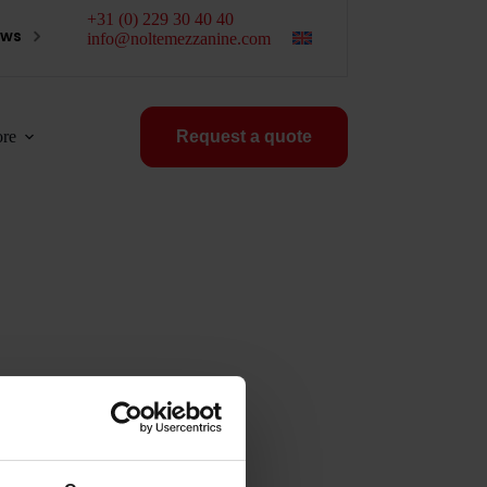
+31 (0) 229 30 40 40
ews
info@noltemezzanine.com
re
Request a quote