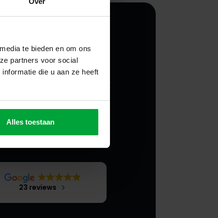
Over
 media te bieden en om ons
ze partners voor social
out us
nformatie die u aan ze heeft
te Mezzanine designs, manufactures
 assembles Mezzanine floors
oughout Europe. We specialise in
d-formed and hot-formed steel
files. Our products can be produced
Alles toestaan
ording to your wishes and are truly
-marked
23 reviews