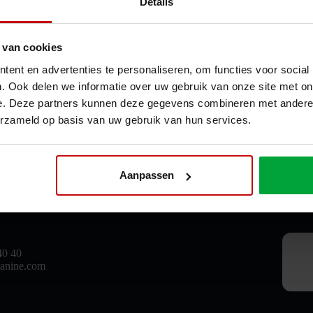
Details
 van cookies
ent en advertenties te personaliseren, om functies voor social
. Ook delen we informatie over uw gebruik van onze site met on
Products
Ab
e. Deze partners kunnen deze gegevens combineren met andere i
Mezzanine floors
Nol
erzameld op basis van uw gebruik van hun services.
Mezzanine floor
and
First floor
thr
Storey floor
col
Entresol
pro
Aanpassen
Office mezzanine floors
acc
CE
40 40
anine.com